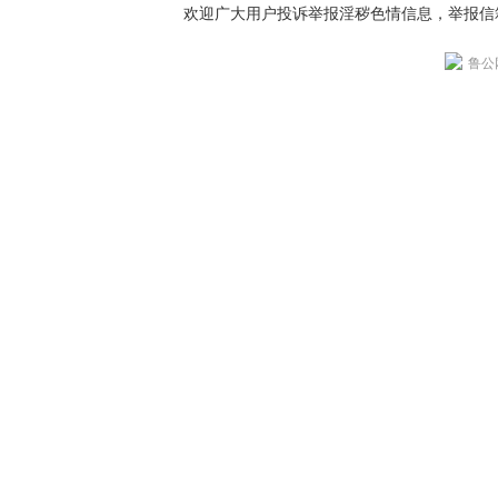
欢迎广大用户投诉举报淫秽色情信息，举报信箱：qufuce
鲁公网