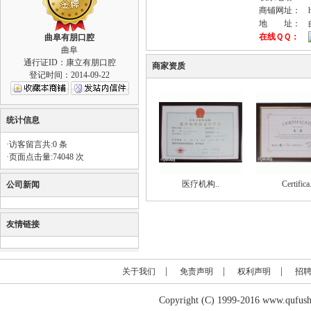
商铺网址：
地 址：
在线ＱＱ：
曲阜有朋口腔
曲阜
通行证ID：康立有朋口腔
商家资质
登记时间：2014-09-22
统计信息
·访客留言共:0 条
·页面点击量:74048 次
医疗机构..
Certifica.
公司新闻
友情链接
|
|
|
关于我们
免责声明
权利声明
招
Copyright (C) 1999-2016 www.q